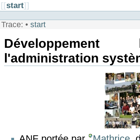
[[
start
]]
Trace:
•
start
Développement 
l'administration systè
ANF portée par
Mathrice
, 